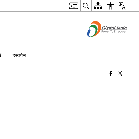
ं
दस्तावेज