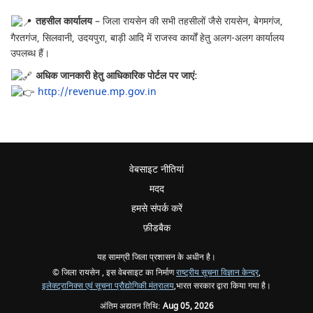
तहसील कार्यालय
– जिला रायसेन की सभी तहसीलों जैसे रायसेन, बेगमगंज,
गैरतगंज, सिलवानी, उदयपुरा, बाड़ी आदि में राजस्व कार्यों हेतु अलग-अलग कार्यालय
उपलब्ध हैं।
अधिक जानकारी हेतु आधिकारिक पोर्टल पर जाएं:
http://revenue.mp.gov.in
वेबसाइट नीतियां
मदद
हमसे संपर्क करें
फ़ीडबैक
यह सामग्री जिला प्रशासन के अधीन है।
© जिला रायसेन , इस वेबसाइट का निर्माण
राष्ट्रीय सूचना विज्ञान केन्द्र
,
इलेक्ट्रानिक्स एवं सूचना प्रौद्योगिकी मंत्रालय
,भारत सरकार द्वारा किया गया है।
अंतिम अद्यतन तिथि:
Aug 05, 2026