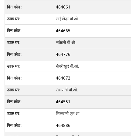
464661
सांईखेड़ा बी.ओ.
464665
सतेहरी बी.ओ.
464776
सेमरीखुर्द बी.ओ.
464672
सेवासनी बी.ओ.
464551
सिलवानी एस.ओ.
464886