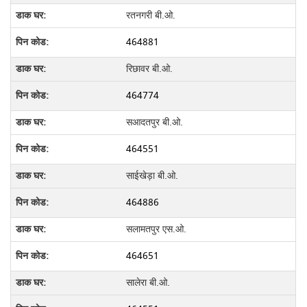
रतनगरी बी.ओ.
464881
रिछावर बी.ओ.
464774
सआदतपुर बी.ओ.
464551
साईखेड़ा बी.ओ.
464886
सलामतपुर एस.ओ.
464651
सालेरा बी.ओ.