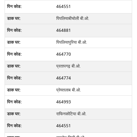
464551
पिपलियाबीचोली बी.ओ.
464881
पिपलियापुरिया बी.ओ.
464770
प्रतापगढ़ बी.ओ.
464774
प्रेमतलाब बी.ओ.
464993
राफिनकोटिया बी.ओ.
464551